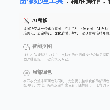
图像处理工具
：精准操作，
AI精修
原图秒变标准精修白底图！不用 PS~ 上传原图，AI 自动
准美化、去除瑕疵、优化质感，帮您一键创作标准精修白
智能抠图
通过AI智能算法，轻松一点快速为您提供发丝级精美抠
图片批量抠，一键高效又专业。
局部调色
在不改变整体画面色彩同时，为您提供精细化的局部调色
区明暗、对比、结构及饱和度色彩，随想随心，任意调节